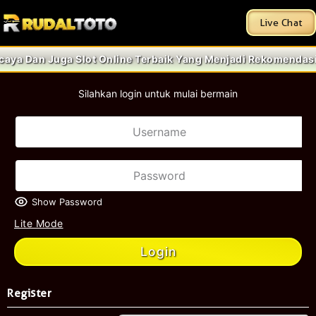
Live Chat
aya Dan Juga Slot Online Terbaik Yang Menjadi Rekomendasi 
Silahkan login untuk mulai bermain
Show Password
Lite Mode
Login
Register