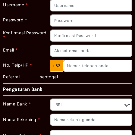
Username
*
Password
*
Konfirmasi Password
*
Email
*
No. Telp/HP
*
+62
Referral
seotogel
Pengaturan Bank
Nama Bank
*
Nama Rekening
*